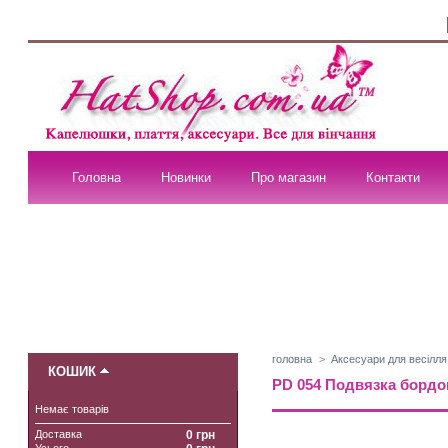
Головна
Новинки
Про магазин
Контакти
головна
>
Аксесуари для весілля
КОШИК
PD 054 Подвязка бордо
Немає товарів
Доставка
0 грн
Усього