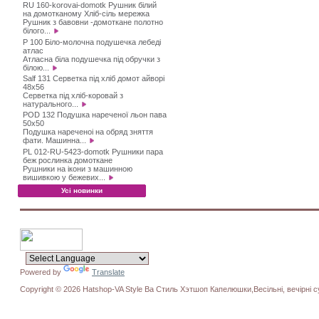
RU 160-korovai-domotk Рушник білий
на домотканому Хліб-сіль мережка
Рушник з бавовни -домоткане полотно
білого...
P 100 Біло-молочна подушечка лебеді
атлас
Атласна біла подушечка під обручки з
білою...
Salf 131 Серветка під хліб домот айворі
48х56
Серветка під хліб-коровай з
натурального...
POD 132 Подушка нареченої льон пава
50х50
Подушка нареченоі на обряд зняття
фати. Машинна...
PL 012-RU-5423-domotk Рушники пара
беж рослинка домоткане
Рушники на ікони з машинною
вишивкою у бежевих...
Усі новинки
Powered by
Translate
Copyright © 2026 Hatshop-VA Style Ва Стиль Хэтшоп Капелюшки,Весільні, вечірні су