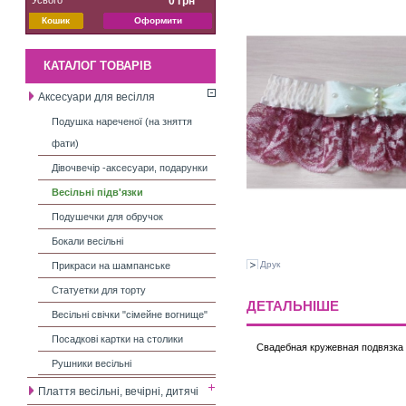
0 грн
Кошик
Оформити
КАТАЛОГ ТОВАРІВ
Аксесуари для весілля
Подушка нареченої (на зняття
фати)
Дівочвечір -аксесуари, подарунки
Весільні підв'язки
Подушечки для обручок
Бокали весільні
Друк
Прикраси на шампанське
Статуетки для торту
ДЕТАЛЬНІШЕ
Весільні свічки "сімейне вогнище"
Посадкові картки на столики
Свадебная кружевная подвязка 
Рушники весільні
Плаття весільні, вечірні, дитячі