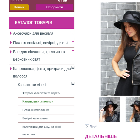
0 грн
Кошик
Оформити
КАТАЛОГ ТОВАРІВ
Аксесуари для весілля
Плаття весільні, вечірні, дитячі
Все для вінчання, хрестин та
церковних свят
Капелюшки, фата, прикраси для
волосся
Капелюшки жіночі
Фетрові капелюхи та берети
Капелюшки з полями
Весільні капелюшки
Вечірні капелюшки
Друк
Капелюшки для шоу, на кінні
перегогни
ДЕТАЛЬНІШЕ