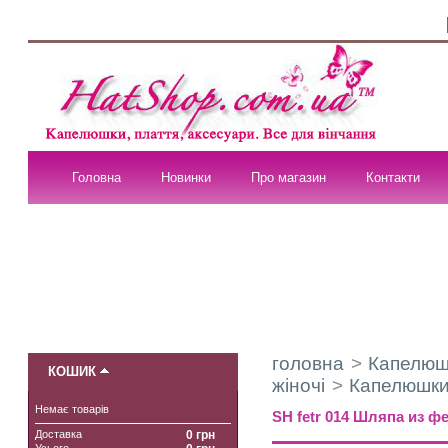
Головна
Новинки
Про магазин
Контакти
головна
>
Капелюшк
КОШИК
жіночі
>
Капелюшки
Немає товарів
SH fetr 014 Шляпа из ф
Доставка
0 грн
Усього