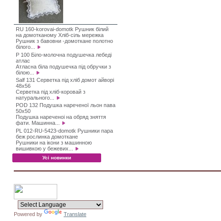
RU 160-korovai-domotk Рушник білий
на домотканому Хліб-сіль мережка
Рушник з бавовни -домоткане полотно
білого...
P 100 Біло-молочна подушечка лебеді
атлас
Атласна біла подушечка під обручки з
білою...
Salf 131 Серветка під хліб домот айворі
48х56
Серветка під хліб-коровай з
натурального...
POD 132 Подушка нареченої льон пава
50х50
Подушка нареченоі на обряд зняття
фати. Машинна...
PL 012-RU-5423-domotk Рушники пара
беж рослинка домоткане
Рушники на ікони з машинною
вишивкою у бежевих...
Усі новинки
Powered by
Translate