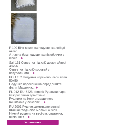
P 100 Біло-молочна подушечка лебеді
атлас
Атласна біла подушечка під обручки з
білою...
Salf 131 Серветка під хліб домот айворі
48х56
Серветка під хліб-коровай з
натурального...
POD 132 Подушка нареченої льон пава
50х50
Подушка нареченоі на обряд зняття
фати. Машинна...
PL 012-RU-5423-domotk Рушники пара
беж рослинка домоткане
Рушники на ікони з машинною
вишивкою у бежевих...
RU 2001 Рушник домоткане великі
пташки гладь біло-молочн 40х200
Ніжний рушник на весілля, сватання,
вінчання з...
Усі новинки