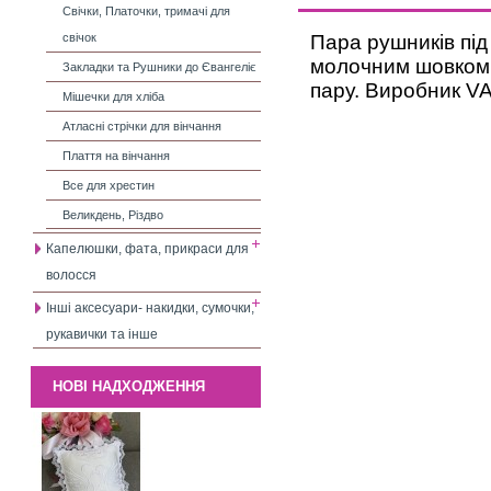
Свічки, Платочки, тримачі для
Пара рушників під
свічок
молочним шовком.
Закладки та Рушники до Євангеліє
пару. Виробник VA 
Мішечки для хліба
Атласні стрічки для вінчання
Плаття на вінчання
Все для хрестин
Великдень, Різдво
Капелюшки, фата, прикраси для
волосся
Інші аксесуари- накидки, сумочки,
рукавички та інше
НОВІ НАДХОДЖЕННЯ