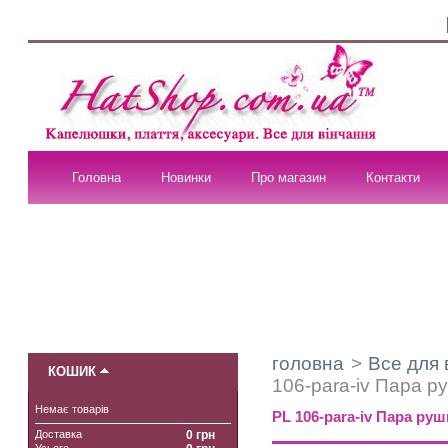
Головна
Новинки
Про магазин
Контакти
головна
>
Все для 
КОШИК
106-para-iv Пара р
Немає товарів
PL 106-para-iv Пара ру
Доставка
0 грн
Усього