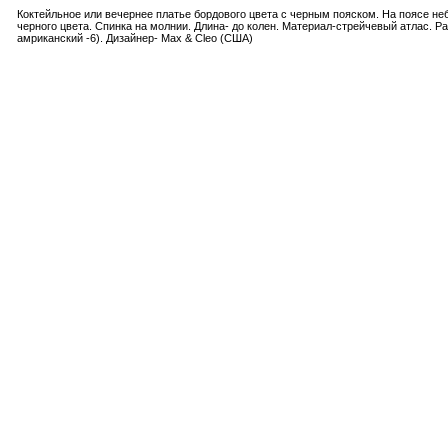
Коктейльное или вечернее платье бордового цвета с черным пояском. На поясе н
черного цвета. Спинка на молнии. Длина- до колен. Материал-стрейчевый атлас. Ра
амриканский -6). Дизайнер- Max & Cleo (США)