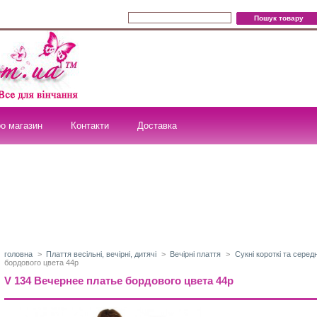
о магазин
Контакти
Доставка
головна
>
Плаття весільні, вечірні, дитячі
>
Вечірні плаття
>
Сукні короткі та серед
бордового цвета 44р
V 134 Вечернее платье бордового цвета 44р