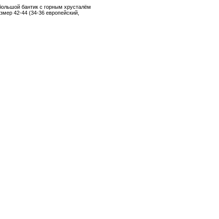
ебольшой бантик с горным хрусталём
змер 42-44 (34-36 европейский,