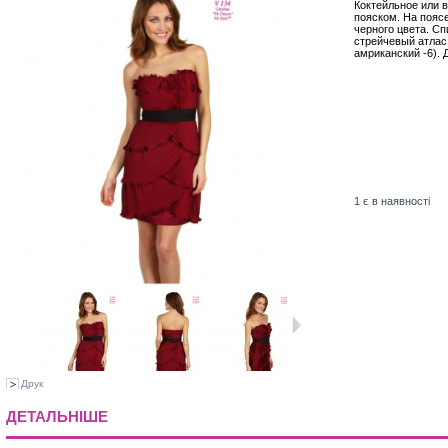
Коктейльное или 
пояском. На пояс
черного цвета. Сп
стрейчевый атлас.
амриканский -6). 
1
є в наявності
Друк
ДЕТАЛЬНІШЕ