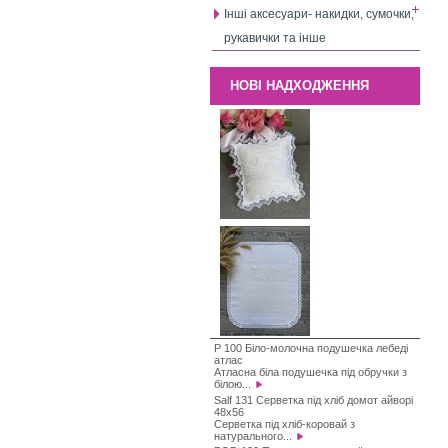
Інші аксесуари- накидки, сумочки,
рукавички та інше
НОВІ НАДХОДЖЕННЯ
P 100 Біло-молочна подушечка лебеді
атлас
Атласна біла подушечка під обручки з
білою...
Salf 131 Серветка під хліб домот айворі
48х56
Серветка під хліб-коровай з
натурального...