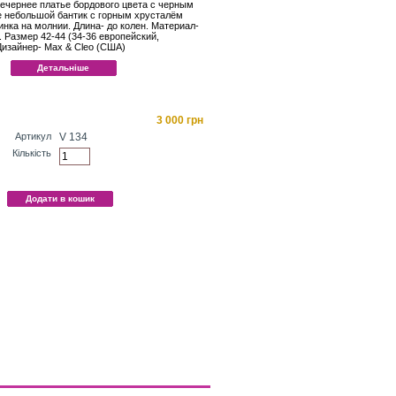
вечернее платье бордового цвета с черным
е небольшой бантик с горным хрусталём
инка на молнии. Длина- до колен. Материал-
 Размер 42-44 (34-36 европейский,
Дизайнер- Max & Cleo (США)
Детальніше
3 000 грн
Артикул
V 134
Кількість