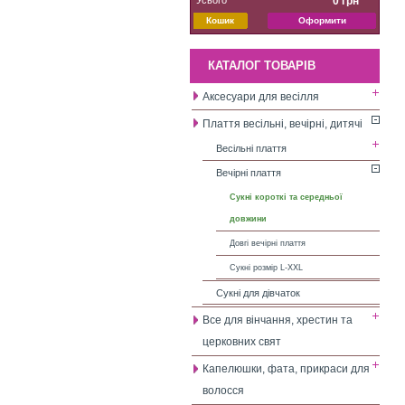
0 грн
Кошик
Оформити
КАТАЛОГ ТОВАРІВ
Аксесуари для весілля
Плаття весільні, вечірні, дитячі
Весільні плаття
Вечірні плаття
Сукні короткі та середньої
довжини
Довгі вечірні плаття
Сукні розмір L-XXL
Сукні для дівчаток
Все для вінчання, хрестин та
церковних свят
Капелюшки, фата, прикраси для
волосся