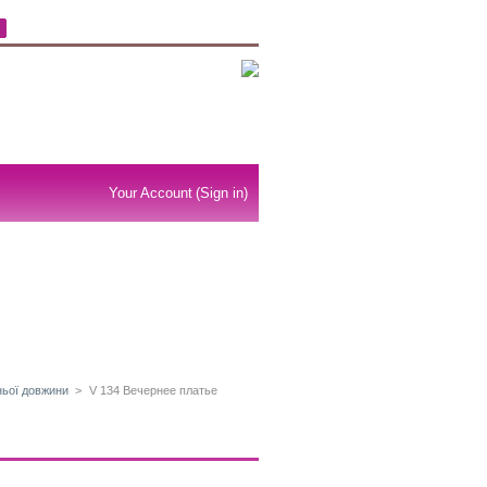
Your Account
(Sign in)
ньої довжини
>
V 134 Вечернее платье