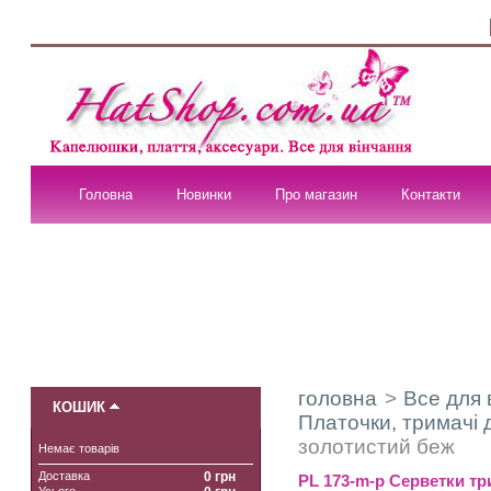
Головна
Новинки
Про магазин
Контакти
головна
>
Все для 
КОШИК
Платочки, тримачі д
золотистий беж
Немає товарів
Доставка
0 грн
PL 173-m-p Серветки тр
Усього