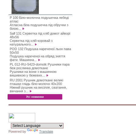
P 100 Біло-молочна подушечка лебеді
атлас
Атласна біла подушечка під обручки з
білою...
Salf 131 Серветка під хліб домот айворі
48х56
Серветка під хліб-коровай з
натурального...
POD 132 Подушка нареченої льон пава
50х50
Подушка нареченоі на обряд зняття
фати. Машинна...
PL 012-RU-5423-domotk Рушники пара
беж рослинка домоткане
Рушники на ікони з машинною
вишивкою у бежевих...
RU 2001 Рушник домоткане великі
пташки гладь біло-молочн 40х200
Ніжний рушник на весілля, сватання,
вінчання з...
Усі новинки
Powered by
Translate