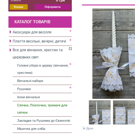
0 грн
Кошик
Оформити
КАТАЛОГ ТОВАРІВ
Аксесуари для весілля
Плаття весільні, вечірні, дитячі
Все для вінчання, хрестин та
церковних свят
Головні убори в церкву (вінчання,
хрестини)
Вінчальні набори
Рушники
Ікони вінчальні
Свічки, Платочки, тримачі для
свічок
Закладки та Рушники до Євангеліє
Друк
Мішечки для хліба