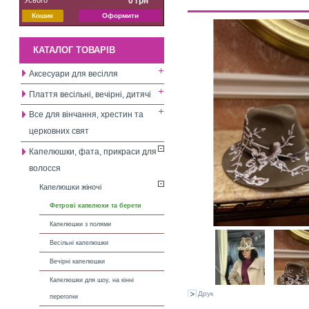
0 грн
Кошик
Оформити
КАТАЛОГ ТОВАРІВ
Аксесуари для весілля
Плаття весільні, вечірні, дитячі
Все для вінчання, хрестин та
церковних свят
Капелюшки, фата, прикраси для
волосся
Капелюшки жіночі
Фетрові капелюхи та берети
Капелюшки з полями
Весільні капелюшки
Вечірні капелюшки
Капелюшки для шоу, на кінні
Друк
перегогни