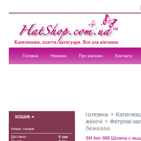
Головна
Новинки
Про магазин
Контакти
головна
>
Капелюшк
КОШИК
жіночі
>
Фетрові ка
бежевая
Немає товарів
Доставка
0 грн
SH fetr 005 Шляпа с в
Усього