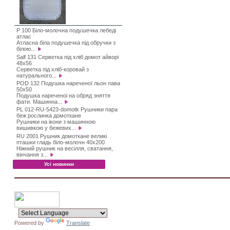
P 100 Біло-молочна подушечка лебеді
атлас
Атласна біла подушечка під обручки з
білою...
Salf 131 Серветка під хліб домот айворі
48х56
Серветка під хліб-коровай з
натурального...
POD 132 Подушка нареченої льон пава
50х50
Подушка нареченоі на обряд зняття
фати. Машинна...
PL 012-RU-5423-domotk Рушники пара
беж рослинка домоткане
Рушники на ікони з машинною
вишивкою у бежевих...
RU 2001 Рушник домоткане великі
пташки гладь біло-молочн 40х200
Ніжний рушник на весілля, сватання,
вінчання з...
Усі новинки
Powered by
Translate