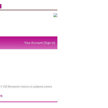
Your Account
(Sign in)
V 150 Вечернее платье из шифона синего
es