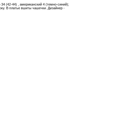
34 (42-44) , американский 4 (темно-синий);
оку. В платье вшиты чашечки. Дизайнер -