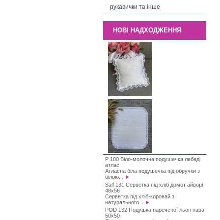
рукавички та інше
НОВІ НАДХОДЖЕННЯ
P 100 Біло-молочна подушечка лебеді
атлас
Атласна біла подушечка під обручки з
білою...
Salf 131 Серветка під хліб домот айворі
48х56
Серветка під хліб-коровай з
натурального...
POD 132 Подушка нареченої льон пава
50х50