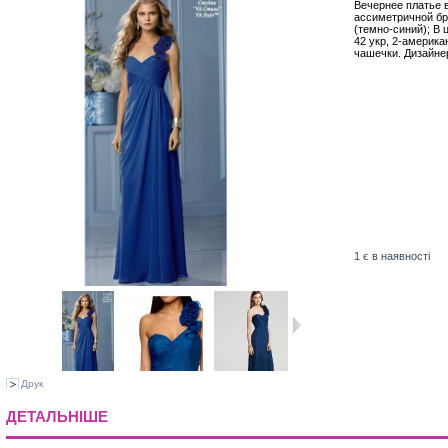
Вечернее платье в
ассиметричной бре
(темно-синий); В 
42 укр, 2-америка
чашечки. Дизайнер
1
є в наявності
Друк
ДЕТАЛЬНІШЕ