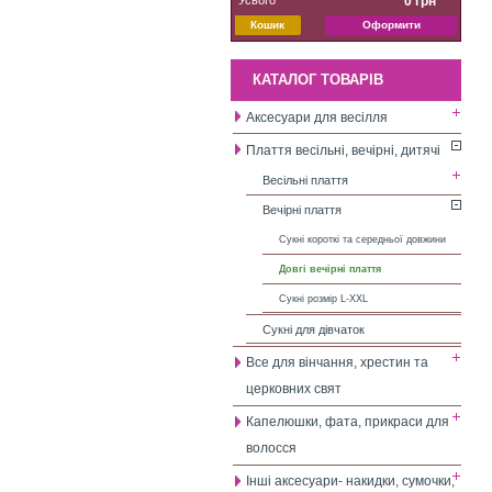
0 грн
Кошик
Оформити
КАТАЛОГ ТОВАРІВ
Аксесуари для весілля
Плаття весільні, вечірні, дитячі
Весільні плаття
Вечірні плаття
Сукні короткі та середньої довжини
Довгі вечірні плаття
Сукні розмір L-XXL
Сукні для дівчаток
Все для вінчання, хрестин та
церковних свят
Капелюшки, фата, прикраси для
волосся
Інші аксесуари- накидки, сумочки,