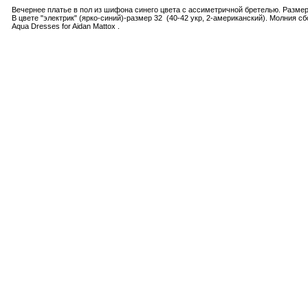
Вечернее платье в пол из шифона синего цвета с ассиметричной бретелью. Размер 
В цвете "электрик" (ярко-синий)-размер 32 (40-42 укр, 2-американский). Молния сб
Aqua Dresses for Aidan Mattox .