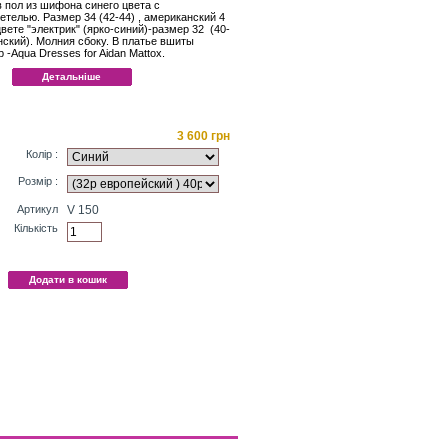
 пол из шифона синего цвета с
телью. Размер 34 (42-44) , американский 4
цвете "электрик" (ярко-синий)-размер 32 (40-
нский). Молния сбоку. В платье вшиты
 -Aqua Dresses for Aidan Mattox.
Детальніше
3 600 грн
Колір :
Розмір :
Артикул
V 150
Кількість