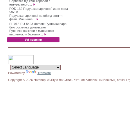
Серветка під хліб-коровай з
натурального...
POD 132 Подушка нареченої льон пава
50х50
Подушка нареченоі на обряд зняття
фати. Машинна...
PL 012-RU-5423-domotk Рушники пара
беж рослинка домоткане
Рушники на ікони з машинною
вишивкою у бежевих...
Усі новинки
Powered by
Translate
Copyright © 2026 Hatshop-VA Style Ва Стиль Хэтшоп Капелюшки,Весільні, вечірні су