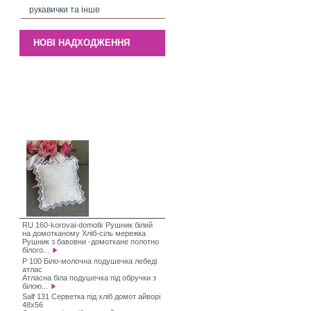
рукавички та інше
НОВІ НАДХОДЖЕННЯ
RU 160-korovai-domotk Рушник білий
на домотканому Хліб-сіль мережка
Рушник з бавовни -домоткане полотно
білого...
P 100 Біло-молочна подушечка лебеді
атлас
Атласна біла подушечка під обручки з
білою...
Salf 131 Серветка під хліб домот айворі
48х56