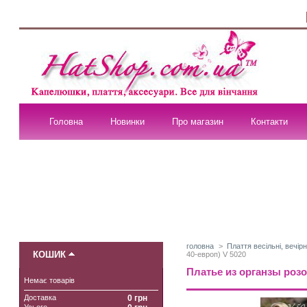
Головна
Новинки
Про магазин
Контакти
головна
>
Плаття весільні, вечірн
КОШИК
40-европ) V 5020
Платье из органзы розов
Немає товарів
Доставка
0 грн
Усього