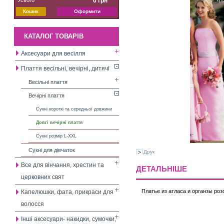
0 грн
Кошик
Оформити
КАТАЛОГ ТОВАРІВ
Аксесуари для весілля
Плаття весільні, вечірні, дитячі
Весільні плаття
Вечірні плаття
Сукні короткі та середньої довжини
Довгі вечірні плаття
Сукні розмір L-XXL
Сукні для дівчаток
Друк
Все для вінчання, хрестин та
ДЕТАЛЬНІШЕ
церковних свят
Платье из атласа и органзы роз
Капелюшки, фата, прикраси для
волосся
Інші аксесуари- накидки, сумочки,