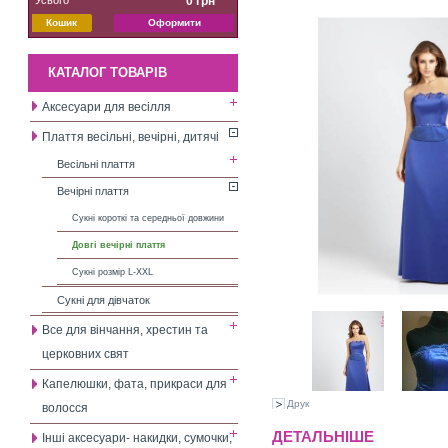
0 грн
Кошик
Оформити
КАТАЛОГ ТОВАРІВ
Аксесуари для весілля
Плаття весільні, вечірні, дитячі
Весільні плаття
Вечірні плаття
Сукні короткі та середньої довжини
Довгі вечірні плаття
Сукні розмір L-XXL
Сукні для дівчаток
Все для вінчання, хрестин та
церковних свят
Капелюшки, фата, прикраси для
Друк
волосся
ДЕТАЛЬНІШЕ
Інші аксесуари- накидки, сумочки,