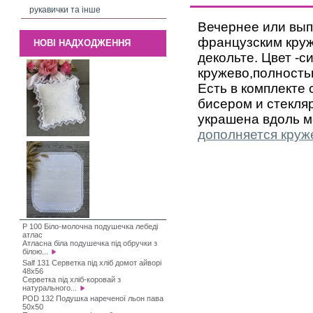
рукавички та інше
Вечернее или вып
французским круж
НОВІ НАДХОДЖЕННЯ
декольте. Цвет -с
кружево,полностью
Есть в комплекте
бисером и стекляр
украшена вдоль м
дополняется кру
P 100 Біло-молочна подушечка лебеді
атлас
Атласна біла подушечка під обручки з
білою...
Salf 131 Серветка під хліб домот айворі
48х56
Серветка під хліб-коровай з
натурального...
POD 132 Подушка нареченої льон пава
50х50