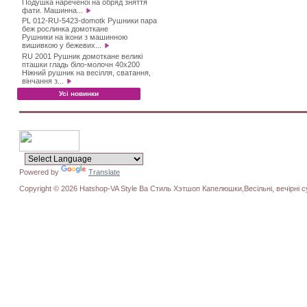
Подушка нареченоі на обряд зняття
фати. Машинна...
PL 012-RU-5423-domotk Рушники пара
беж рослинка домоткане
Рушники на ікони з машинною
вишивкою у бежевих...
RU 2001 Рушник домоткане великі
пташки гладь біло-молочн 40х200
Ніжний рушник на весілля, сватання,
вінчання з...
Усі новинки
Powered by
Translate
Copyright © 2026 Hatshop-VA Style Ва Стиль Хэтшоп Капелюшки,Весільні, вечірні су