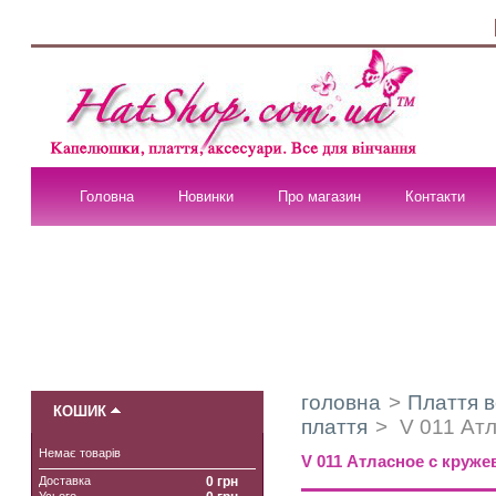
Головна
Новинки
Про магазин
Контакти
головна
>
Плаття ве
КОШИК
плаття
>
V 011 Атл
Немає товарів
V 011 Атласное с круже
Доставка
0 грн
Усього