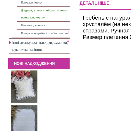
ДЕТАЛЬНІШЕ
Прикраси-гілочки
Діадеми, віночки, обідки, гілочки,
Гребень с натура
прикраси, корони
хрусталём (на нек
Шпильки у волосся
стразами. Ручная
Прикраси на гребінці, крабіки, заколки
Размер плетения 
Інші аксесуари- накидки, сумочки,
рукавички та інше
НОВІ НАДХОДЖЕННЯ