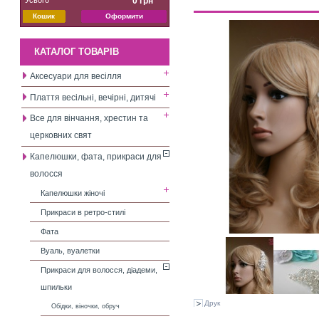
0 грн
Кошик
Оформити
КАТАЛОГ ТОВАРІВ
Аксесуари для весілля
Плаття весільні, вечірні, дитячі
Все для вінчання, хрестин та
церковних свят
Капелюшки, фата, прикраси для
волосся
Капелюшки жіночі
Прикраси в ретро-стилі
Фата
Вуаль, вуалетки
Прикраси для волосся, діадеми,
шпильки
Друк
Обідки, віночки, обруч