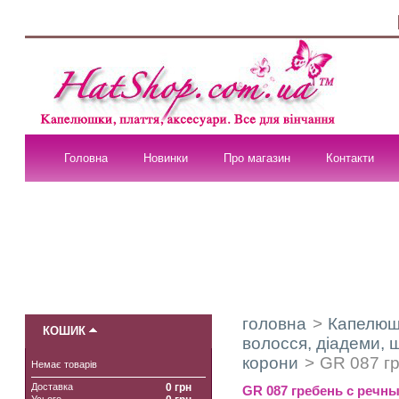
Головна
Новинки
Про магазин
Контакти
головна
>
Капелюшк
КОШИК
волосся, діадеми, 
корони
>
GR 087 г
Немає товарів
Доставка
0 грн
GR 087 гребень с речн
Усього