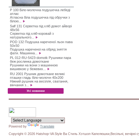
P 100 Біло-молочна подушечка лебеді
атлас
Атласна біла подушечка під обручки з
білою...
Salf 131 Серветка під хліб домот айворі
48х56
Серветка під хліб-коровай з
натурального...
POD 132 Подушка нареченої льон пава
50х50
Подушка нареченоі на обряд зняття
фати. Машинна...
PL 012-RU-5423-domotk Рушники пара
беж рослинка домоткане
Рушники на ікони з машинною
вишивкою у бежевих...
RU 2001 Рушник домоткане великі
пташки гладь біло-молочн 40х200
Ніжний рушник на весілля, сватання,
вінчання з...
Усі новинки
Powered by
Translate
Copyright © 2026 Hatshop-VA Style Ва Стиль Хэтшоп Капелюшки,Весільні, вечірні су