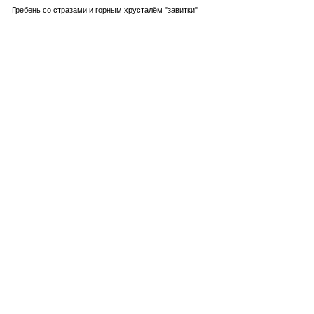
Гребень со стразами и горным хрусталём "завитки"