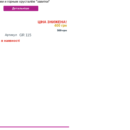
ми и горным хрусталём "завитки"
Детальніше
ЦІНА ЗНИЖЕНА!
400 грн
500 грн
Артикул
GR 115
 в наявності