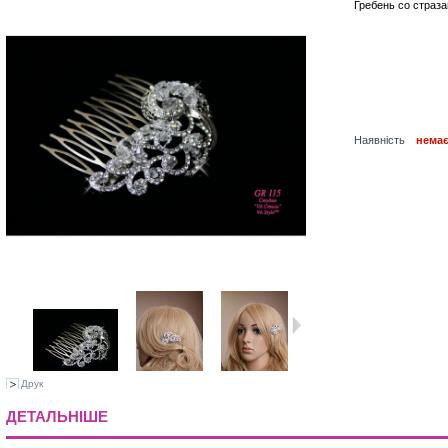
Гребень со страза
Наявність
немає
Друк
ДЕТАЛЬНІШЕ