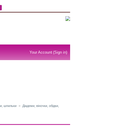
Your Account
(Sign in)
ми, шпильки
>
Діадеми, віночки, обідки,