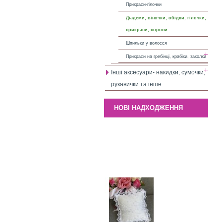
Прикраси-гілочки
Діадеми, віночки, обідки, гілочки,
прикраси, корони
Шпильки у волосся
Прикраси на гребінці, крабіки, заколки
Інші аксесуари- накидки, сумочки,
рукавички та інше
НОВІ НАДХОДЖЕННЯ