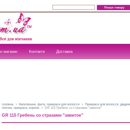
о магазин
Контакти
Доставка
головна
>
Капелюшки, фата, прикраси для волосся
>
Прикраси для волосся, діаде
гілочки, прикраси, корони
>
GR 115 Гребень со стразами "завиток"
GR 115 Гребень со стразами "завиток"