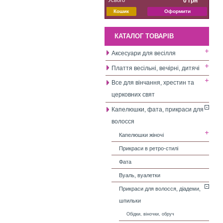
0 грн
Кошик
Оформити
КАТАЛОГ ТОВАРІВ
Аксесуари для весілля
Плаття весільні, вечірні, дитячі
Все для вінчання, хрестин та
церковних свят
Капелюшки, фата, прикраси для
волосся
Капелюшки жіночі
Прикраси в ретро-стилі
Фата
Вуаль, вуалетки
Прикраси для волосся, діадеми,
шпильки
Обідки, віночки, обруч