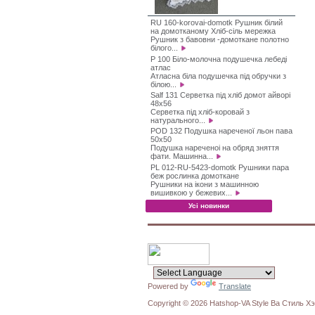
RU 160-korovai-domotk Рушник білий
на домотканому Хліб-сіль мережка
Рушник з бавовни -домоткане полотно
білого...
P 100 Біло-молочна подушечка лебеді
атлас
Атласна біла подушечка під обручки з
білою...
Salf 131 Серветка під хліб домот айворі
48х56
Серветка під хліб-коровай з
натурального...
POD 132 Подушка нареченої льон пава
50х50
Подушка нареченоі на обряд зняття
фати. Машинна...
PL 012-RU-5423-domotk Рушники пара
беж рослинка домоткане
Рушники на ікони з машинною
вишивкою у бежевих...
Усі новинки
Powered by
Translate
Copyright © 2026 Hatshop-VA Style Ва Стиль Хэ