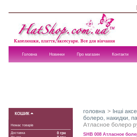
Головна
Новинки
Про магазин
Контакти
головна
>
Інші акс
КОШИК
болеро, накидки, п
Атласное болеро р
Немає товарів
Доставка
0 грн
SHB 008 Атласное болер
Усього