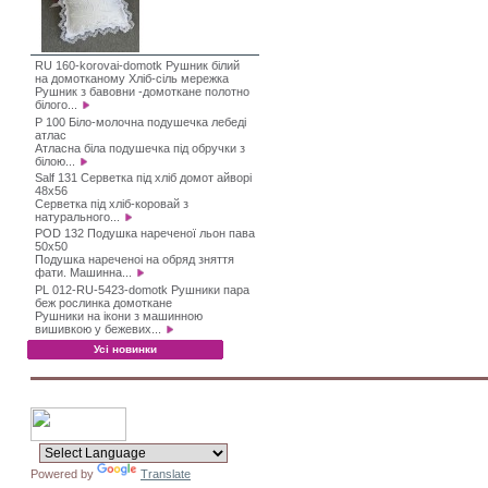
RU 160-korovai-domotk Рушник білий
на домотканому Хліб-сіль мережка
Рушник з бавовни -домоткане полотно
білого...
P 100 Біло-молочна подушечка лебеді
атлас
Атласна біла подушечка під обручки з
білою...
Salf 131 Серветка під хліб домот айворі
48х56
Серветка під хліб-коровай з
натурального...
POD 132 Подушка нареченої льон пава
50х50
Подушка нареченоі на обряд зняття
фати. Машинна...
PL 012-RU-5423-domotk Рушники пара
беж рослинка домоткане
Рушники на ікони з машинною
вишивкою у бежевих...
Усі новинки
Powered by
Translate