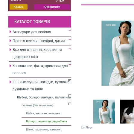
0 грн
Кошик
Оформити
КАТАЛОГ ТОВАРІВ
Аксесуари для весілля
Плаття весільні, вечірні, дитячі
Все для вінчання, хрестин та
церковних свят
Капелюшки, фата, прикраси для
волосся
Інші аксесуари- накидки, сумочки,
рукавички та інше
Шубки, болеро, накидки, палантини
Весільні (білі та молочні)
Шубки, меховые пелерины
Болеро, жакетики свадебные
Друк
Шали, палантины, накидки с