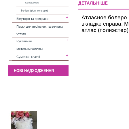
ДЕТАЛЬНІШЕ
капюшоном
Вечірні (різні кольори)
Атласное болеро 
Біжутерія та прикраси
вкладке справа. 
Паски для весільних та вечірніх
атлас (полиэстер)
суконь
Рукавички
Метелики чоловічі
Сумочки, клатчі
НОВІ НАДХОДЖЕННЯ