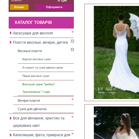
0 грн
Кошик
Оформити
КАТАЛОГ ТОВАРІВ
Аксесуари для весілля
Плаття весільні, вечірні, дитячі
Весільні плаття
Короткі весільні сукні
А-силует та сукні рівного крою
Пишні весільні сукні
Весільні сукні "рибка"
"русалонька " годе
Вечірні плаття
Сукні для дівчаток
Все для вінчання, хрестин та
церковних свят
Капелюшки, фата, прикраси для