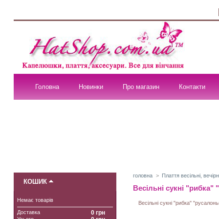
Головна
Новинки
Про магазин
Контакти
головна
>
Плаття весільні, вечірн
КОШИК
Весільні сукні "рибка" 
Немає товарів
Весільні сукні "рибка" "русалонь
Доставка
0 грн
Усього