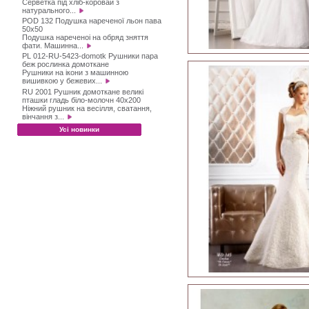
Серветка під хліб-коровай з
натурального...
POD 132 Подушка нареченої льон пава
50х50
Подушка нареченоі на обряд зняття
фати. Машинна...
PL 012-RU-5423-domotk Рушники пара
беж рослинка домоткане
Рушники на ікони з машинною
вишивкою у бежевих...
RU 2001 Рушник домоткане великі
пташки гладь біло-молочн 40х200
Ніжний рушник на весілля, сватання,
вінчання з...
Усі новинки