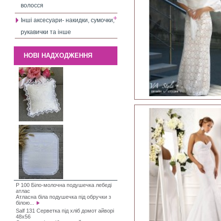
волосся
Інші аксесуари- накидки, сумочки,
рукавички та інше
НОВІ НАДХОДЖЕННЯ
P 100 Біло-молочна подушечка лебеді
атлас
Атласна біла подушечка під обручки з
білою...
Salf 131 Серветка під хліб домот айворі
48х56