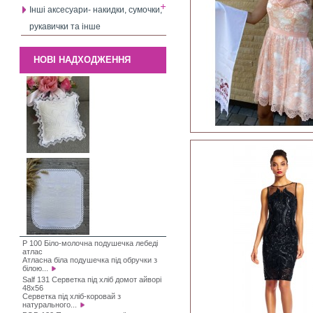
Інші аксесуари- накидки, сумочки,
рукавички та інше
НОВІ НАДХОДЖЕННЯ
P 100 Біло-молочна подушечка лебеді
атлас
Атласна біла подушечка під обручки з
білою...
Salf 131 Серветка під хліб домот айворі
48х56
Серветка під хліб-коровай з
натурального...