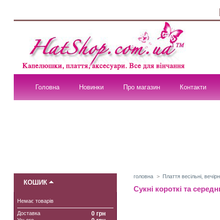
Головна
Новинки
Про магазин
Контакти
головна
>
Плаття весільні, вечірн
КОШИК
Сукні короткі та серед
Немає товарів
Доставка
0 грн
Усього