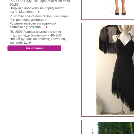
POD 132 Подушка нареченої льон пава
50х50
Подушка нареченоі на обряд зняття
фати. Машинна...
PL 012-RU-5423-domotk Рушники пара
беж рослинка домоткане
Рушники на ікони з машинною
вишивкою у бежевих...
RU 2001 Рушник домоткане великі
пташки гладь біло-молочн 40х200
Ніжний рушник на весілля, сватання,
вінчання з...
Усі новинки