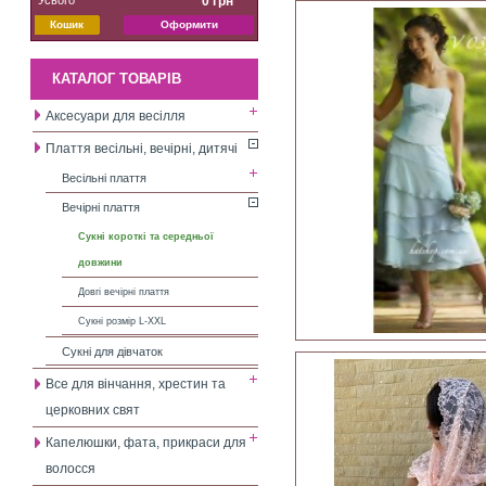
0 грн
Кошик
Оформити
КАТАЛОГ ТОВАРІВ
Аксесуари для весілля
Плаття весільні, вечірні, дитячі
Весільні плаття
Вечірні плаття
Сукні короткі та середньої
довжини
Довгі вечірні плаття
Сукні розмір L-XXL
Сукні для дівчаток
Все для вінчання, хрестин та
церковних свят
Капелюшки, фата, прикраси для
волосся