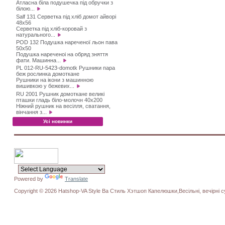
Атласна біла подушечка під обручки з
білою...
Salf 131 Серветка під хліб домот айворі
48х56
Серветка під хліб-коровай з
натурального...
POD 132 Подушка нареченої льон пава
50х50
Подушка нареченоі на обряд зняття
фати. Машинна...
PL 012-RU-5423-domotk Рушники пара
беж рослинка домоткане
Рушники на ікони з машинною
вишивкою у бежевих...
RU 2001 Рушник домоткане великі
пташки гладь біло-молочн 40х200
Ніжний рушник на весілля, сватання,
вінчання з...
Усі новинки
Powered by
Translate
Copyright © 2026 Hatshop-VA Style Ва Стиль Хэтшоп Капелюшки,Весільні, вечірні су