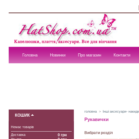
Головна
Новинки
Про магазин
Контакти
головна
>
Інші аксесуари- накидк
КОШИК
Рукавички
Немає товарів
Вибрати розділ
Доставка
0 грн
Усього