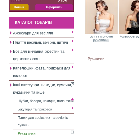
0 грн
Кошик
Оформити
КАТАЛОГ ТОВАРІВ
Аксесуари для весілля
Білі та молочні
Кольорові р
рукавички
Плаття весільні, вечірні, дитячі
Все для вінчання, хрестин та
Рукавички
церковних свят
Капелюшки, фата, прикраси для
волосся
Інші аксесуари- накидки, сумочки,
рукавички та інше
Шубки, болеро, накидки, палантини
Біжутерія та прикраси
Паски для весільних та вечірніх
суконь
Рукавички